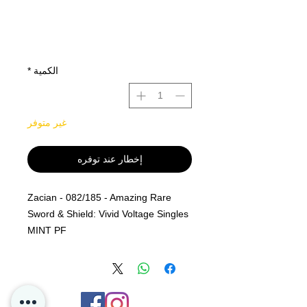
الكمية
*
غير متوفر
إخطار عند توفره
Zacian - 082/185 - Amazing Rare
Sword & Shield: Vivid Voltage Singles
MINT PF
Ultra Rare
Rarity
Sword & Shield: Vivid Voltage
Descrip
Single Card
tion