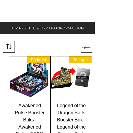
DBZ FEST BILLETTER OG INFORMASJON
تصفية
På lager
På lager
Awakened
Legend of the
Pulse Booster
Dragon Balls
Boks -
Booster Box -
Awakened
Legend of the