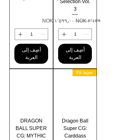
Selection Vol.
3
سعر عادي
سعر البيع
أضِف إلى
أضِف إلى
العربة
العربة
På lager
DRAGON
Dragon Ball
BALL SUPER
Super CG:
CG: MYTHIC
Carddass