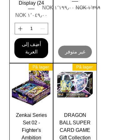
Display (24
سعر عادي
سعر البيع
السعر
أضِف إلى
غير متوفر
العربة
På lager
På lager
Zenkai Series
DRAGON
Set 02 -
BALL SUPER
Fighter's
CARD GAME
Ambition
Gift Collection