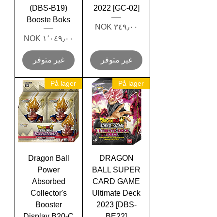
(DBS-B19)
2022 [GC-02]
Booste Boks
السعر
السعر
غير متوفر
غير متوفر
På lager
På lager
Dragon Ball
DRAGON
Power
BALL SUPER
Absorbed
CARD GAME
Collector's
Ultimate Deck
Booster
2023 [DBS-
Display B20-C
BE22]