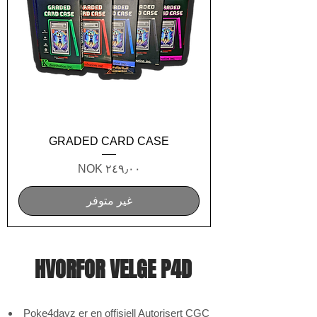
GRADED CARD CASE
السعر
غير متوفر
HVORFOR VELGE P4D
Poke4dayz er en offisiell Autorisert CGC