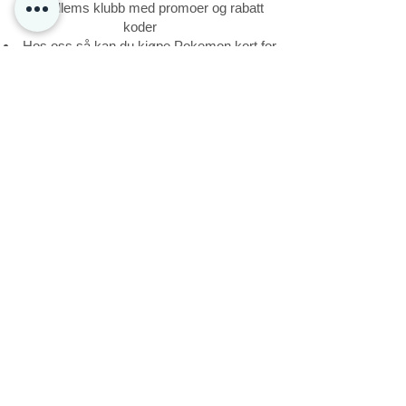
Medlems klubb med promoer og rabatt
koder
Hos oss så kan du kjøpe Pokemon kort for
så og sende de til gradering gjennom oss.
Du kan kjøpe Sealed Vintage pakker
direkte gjennom oss for gradering.
Etter du har lagt inn din order, så kan du
sende kortene godt pakket med Norges
pakken til adressen :
POKE4DAYZ AS STORGATA 28
0184 OSLO
98098007
Kontakt@poke4dayz.no
Kontakt oss