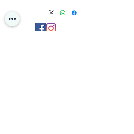
=)
Kontakt oss
Personvern
Oslo Norge
Poke4dayz as
Org:
825904182
Du kan enkelt betale med Vipps og Klarna
hos oss!
BETINGELSER