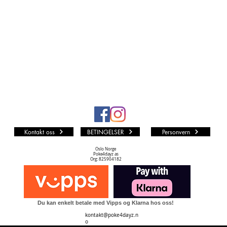
alle andr
fra man
Vi i P4D 
som muli
LØS KO
Kvalite
PF (PA
Kortet er
represent
urørt M
Kontakt oss
BETINGELSER
Personvern
NM TIL
Kortet k
Oslo Norge
Poke4dayz as
Dots print
Org: 825904182
noe silve
en.
NM (NE
Du kan enkelt betale med Vipps og Klarna hos oss!
Kortet k
kontakt@poke4dayz.n
skader. D
o