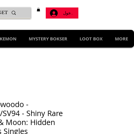
تسجيل الدخول
KEMON
MYSTERY BOKSER
LOOT BOX
MORE
woodo -
/SV94 - Shiny Rare
& Moon: Hidden
s Singles