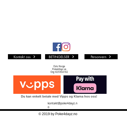
Kontakt oss
BETINGELSER
Personvern
Oslo Norge
Poke4dayz as
Org: 825904182
Du kan enkelt betale med Vipps og Klarna hos oss!
kontakt@poke4dayz.n
o
© 2019 by Poke4dayz.no