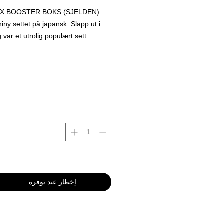
GX BOOSTER BOKS (SJELDEN)
iny settet på japansk. Slapp ut i
var et utrolig populært sett.
 japanske svaret på engelske settet
ates.
har 10 pakker og hver pakke har 3
e hit kort i seg .
 kortet i settet er Charizard Gx
 utrolig utrolig mye andre awesome
te settet.
Begrenset tilgang for øyeblikket !
إخطار عند توفره