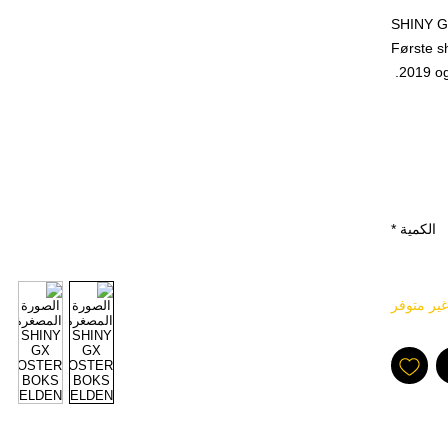
SHINY 
Første sh
2019 og 
Dette er
Hidden f
En boks 
eller mer
Med beste
shiny og
الكمية
*
kort i det
Utrolig 
غير متوفر