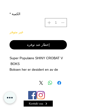
الكمية
*
غير متوفر
إخطار عند توفره
Super Populære SHINY CROBAT V
BOKS
Boksen her er desidert en av de
beste produktene som har kommet ut
ever.
Amazing design høykvalitets boks
med super mye hits i en liten boks.
Boksen selger allerede på ebay for
Kontakt oss
godt over 130 dollar. Så kommer