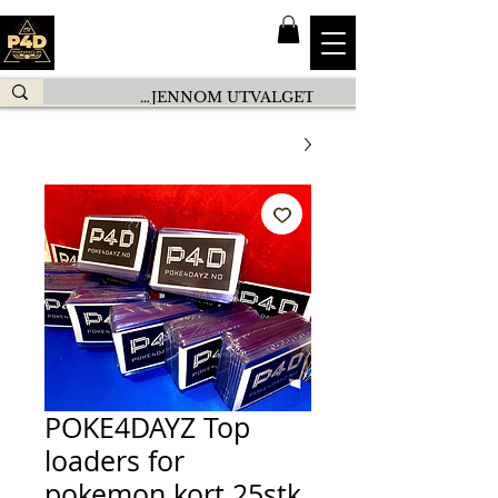
POKE4DAYZ Top
loaders for
pokemon kort 25stk