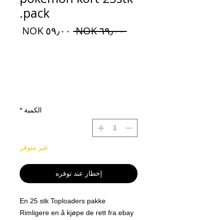
pack.
سعر
سعر
 ‏٦٩٫٠٠ NOK 
عادي
البيع
الكمية
*
غير متوفر
إخطار عند توفره
En 25 stk Toploaders pakke
Rimligere en å kjøpe de rett fra ebay