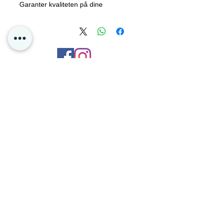
Garanter kvaliteten på dine
pokemonkort. Toploaders 25stk
pakning fra P4D☝️
Kontakt oss
Personvern
Oslo Norge
Poke4dayz as
Org:
825904182
Du kan enkelt betale med Vipps og Klarna
hos oss!