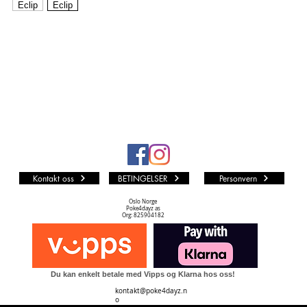
andre er
alle andr
fra man
Vi i P4D 
som muli
LØS KO
Kvalite
PF (PA
Kortet er
represent
Kontakt oss
BETINGELSER
Personvern
urørt M
NM TIL
Oslo Norge
Poke4dayz as
Kortet k
Org: 825904182
Dots print
noe silve
en.
Du kan enkelt betale med Vipps og Klarna hos oss!
NM (NE
kontakt@poke4dayz.n
Kortet k
o