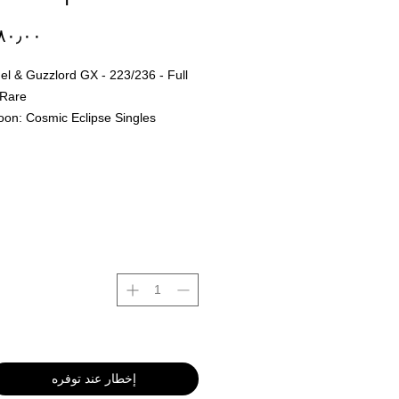
l & Guzzlord GX - 223/236 - Full
 Rare
on: Cosmic Eclipse Singles
 er Final og er ingen retur polise på
hos oss i P4D. Dette er for å sikre
rtet sendt ut ikke blir erstattet med
for så returnert til oss.
All kort blir
p med originale bilder fra kortet
 bak. Dette er for å vise deg som
kkurat hva du kjøper før du
Her kan man finne vårt utvalg
 løs kort, Både engelsk
anese.
إخطار عند توفره
gene som skiller oss mest fra alle