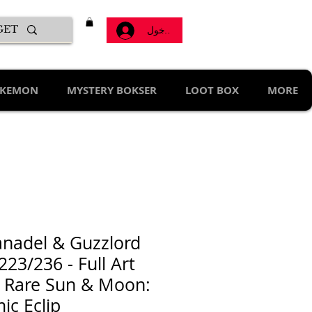
تسجيل الدخول
KEMON
MYSTERY BOKSER
LOOT BOX
MORE
nadel & Guzzlord
223/236 - Full Art
a Rare Sun & Moon:
ic Eclip