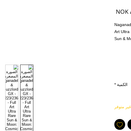
السعر
Naganade
Art Ultra
Sun & Mo
MINT PF
Alle kjøp
løs kort 
oss at ko
et annet 
الكمية
*
lastet op
foran og
kjøper a
غير متوفر
kjøper.
gjeldene
og Jap
En av tin