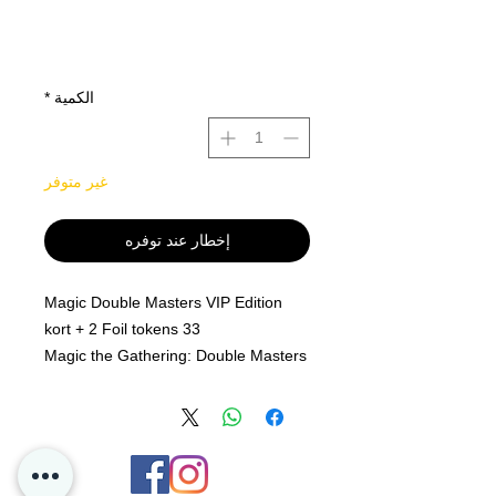
الكمية
*
غير متوفر
إخطار عند توفره
Magic Double Masters VIP Edition
33 kort + 2 Foil tokens
Magic the Gathering: Double Masters
er fylt til randen med kraftige og
populære reprints for Magic the
Gathering! VIP Edition erstatter
Collector's Booster kjent fra tidligere
serier, og inneholder følgende: