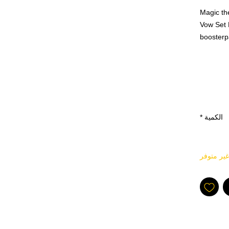
Magic th
Vow Set 
boosterp
kort per
fabrikkf
Utgivel
الكمية
*
غير متوفر