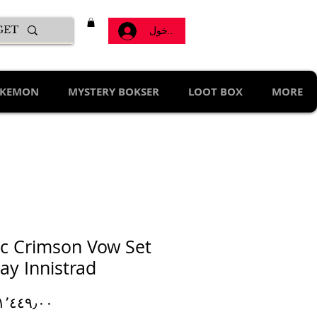
تسجيل الدخول
KEMON
MYSTERY BOKSER
LOOT BOX
MORE
c Crimson Vow Set
ay Innistrad