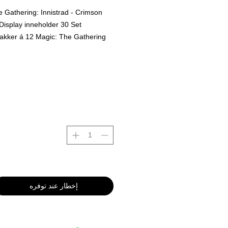
e Gathering: Innistrad - Crimson
Display inneholder 30 Set
akker á 12 Magic: The Gathering
 pakke.
Hvert display kommer
orseglet.
sesdato: 19. november 2021
إخطار عند توفره