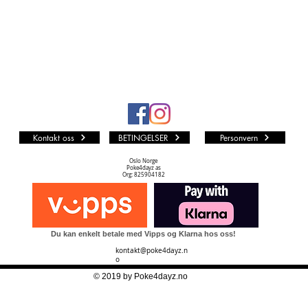
Kontakt oss
BETINGELSER
Personvern
Oslo Norge
Poke4dayz as
Org: 825904182
Du kan enkelt betale med Vipps og Klarna hos oss!
kontakt@poke4dayz.n
o
© 2019 by Poke4dayz.no