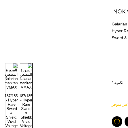
السعر
Galarian
Hyper R
Sword & 
MINT PF
Alle kjøp
løs kort 
oss at ko
et annet 
الكمية
*
lastet op
foran og
kjøper a
غير متوفر
kjøper.
gjeldene
og Jap
En av tin