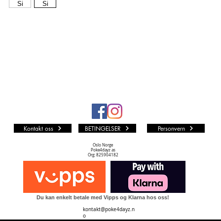
andre er
alle andr
fra man
Vi i P4D 
som muli
LØS KO
Kvalite
PF (PA
Kortet er
represent
Kontakt oss
BETINGELSER
Personvern
urørt M
NM TIL
Oslo Norge
Poke4dayz as
Kortet k
Org: 825904182
Dots print
noe silve
en.
Du kan enkelt betale med Vipps og Klarna hos oss!
NM (NE
kontakt@poke4dayz.n
Kortet k
o