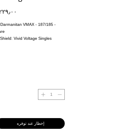
 Darmanitan VMAX - 187/185 -
are
Shield: Vivid Voltage Singles
 er Final og er ingen retur polise på
hos oss i P4D. Dette er for å sikre
rtet sendt ut ikke blir erstattet med
for så returnert til oss.
All kort blir
p med originale bilder fra kortet
 bak. Dette er for å vise deg som
kkurat hva du kjøper før du
Her kan man finne vårt utvalg
 løs kort, Både engelsk
anese.
إخطار عند توفره
gene som skiller oss mest fra alle