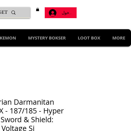
تسجيل الدخول
KEMON
MYSTERY BOKSER
LOOT BOX
MORE
rian Darmanitan
 - 187/185 - Hyper
 Sword & Shield:
 Voltage Si