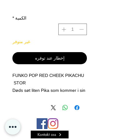
الكمية
*
غير متوفر
إخطار عند توفره
FUNKO POP RED CHEEK PIKACHU
STOR
Døds søt liten Pika som kommer i sin
fine MEGA boks.
Veldig fin å ta vare på sealed eller
åpne den til samlingen =)
Digger Den artworken !!
Kontakt oss