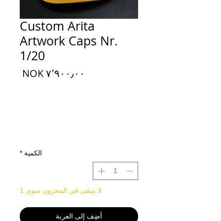
Custom Arita
Artwork Caps Nr.
1/20
السعر
الكمية
*
لا يتبقى في المخزون سوى 1
أضِف إلى العربة