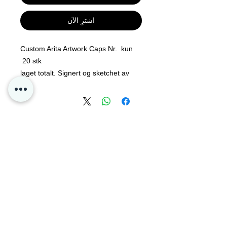
اشترِ الآن
Custom Arita Artwork Caps Nr. kun
20 stk
laget totalt. Signert og sketchet av
Pokemon Legenden Mitsuhiro Arita !!
Siste Gule capsen jeg har til salgs!
Kontakt oss
Personvern
Oslo Norge
Poke4dayz as
Org:
825904182