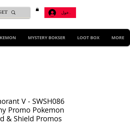
تسجيل الدخول
KEMON
MYSTERY BOKSER
LOOT BOX
MORE
orant V - SWSH086
iny Promo Pokemon
d & Shield Promos