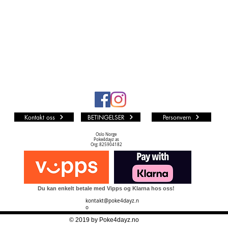
deg som 
du kjøp
Alle kjøp
løs kort 
oss at ko
et annet
Kvalite
PF (PA
Kortet er
Kontakt oss
BETINGELSER
Personvern
represent
urørt M
Oslo Norge
Poke4dayz as
NM TIL
Org: 825904182
Kortet k
Dots print
noe silve
Du kan enkelt betale med Vipps og Klarna hos oss!
en.
kontakt@poke4dayz.n
NM (NE
o
Kortet k
© 2019 by Poke4dayz.no
skader. D