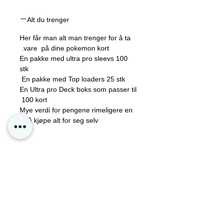
stk
En pakke med Top loaders 25 stk
Alt du trenger
En ultra pro Deck boks som passer til
75 kort
Her får man alt man trenger for å ta
vare på dine pokemon kort.
Mye verdi for pengene rimeligere en
En pakke med ultra pro sleevs 100
å kjøpe alt for seg selv =)
stk
En pakke med Top loaders 25 stk
En Ultra pro Deck boks som passer til
100 kort
Mye verdi for pengene rimeligere en
å kjøpe alt for seg selv =)
Kontakt oss
Personvern