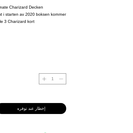
imate Charizard Decken
ut i starten av 2020 boksen kommer
e 3 Charizard kort.
2 V varianter pluss mye annet i
ck.
tet etter PSA gradering er alene
ver 2000kr.
 å tenke på de 2 andre charizard
 som kommer i boksen.
di for pengene i Vår menging.
g fin release fra japanske siden på
rtet.
ommer egentlig uten plastikk
ing.
gjør dette inn house hos oss for å
إخطار عند توفره
 på boksen som en
tors item for fremtiden =)