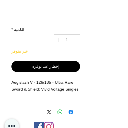
الكمية
*
غير متوفر
إخطار عند توفره
Aegislash V - 126/185 - Ultra Rare
Sword & Shield: Vivid Voltage Singles
Ultra Rare
Rarity
Sword & Shield: Vivid Voltage
Descrip
Single Card
tion
MINT PF